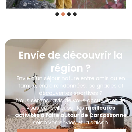
Envie de découvrir la
région ?
Envie d’un séjour nature entre amis ou en
famille, entre randonnées, baignades et
découvertes sportives ?
Nous serons ravis de vous accueillir et de
vous conseiller sur les
meilleures
activités à faire autour de Carcassonne
selon vos envies et la saison.